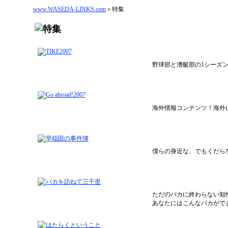
www.WASEDA-LINKS.com
＞特集
野球部と漕艇部の1シーズ
海外情報コンテンツ！海外
僕らの身近な、でもくだら
ただのバカに終わらない知
あなたにはこんなバカがで