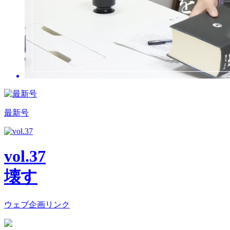
最新号
vol.37
壊す
ウェブ企画リンク