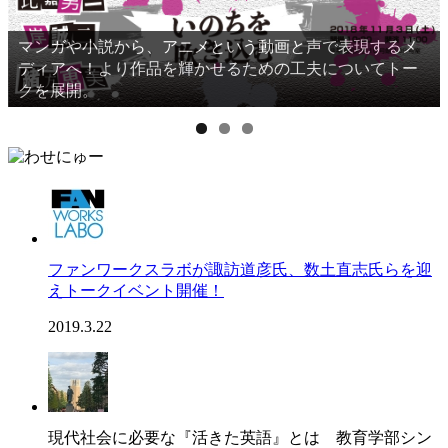
マンガや小説から、アニメという動画と声で表現するメ
ディアへ！より作品を輝かせるための工夫についてトー
クを展開。
ファンワークスラボが諏訪道彦氏、数土直志氏らを迎
えトークイベント開催！
2019.3.22
現代社会に必要な『活きた英語』とは 教育学部シン