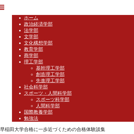
ホーム
政治経済学部
法学部
文学部
文化構想学部
教育学部
商学部
理工学部
基幹理工学部
創造理工学部
先進理工学部
社会科学部
スポーツ・人間科学部
スポーツ科学部
人間科学部
国際教養学部
勉強法
早稲田大学合格に一歩近づくための合格体験談集