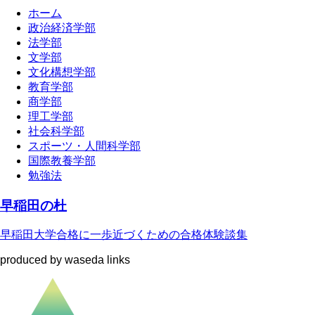
ホーム
政治経済学部
法学部
文学部
文化構想学部
教育学部
商学部
理工学部
社会科学部
スポーツ・人間科学部
国際教養学部
勉強法
早稲田の杜
早稲田大学合格に一歩近づくための合格体験談集
produced by waseda links