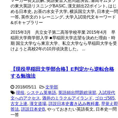
マーカー長文読解, 英語要旨大意問題演習, 灘高キムタツ
の東大英語リスニングBASIC, 漢文頻出22ポイント, はじ
める日本史, お茶の水女子大学, 横浜国立大学, 日本史一問
一答, 英作文のトレーニング, 大学入試現代文キーワード
&ボキャブラリー
2015年3月 共立女子第二高等学校卒業 2015年4月 早
稲田大学商学部入学 ■早稲田大学志望を決めた理由・時
期 国立大学なら東京大学、私立大学なら早稲田大学を受
けようと高校2年の10月頃決意した。 ...
【現役早稲田文学部合格】E判定から逆転合格
する勉強法
2018/05/11
-
文学部
現役
,
システム英単語
,
英語頻出問題総演習
,
入試現代
文へのアクセス
,
酒井のミラクルアイランド
,
ゴロゴ565
,
古文上達
,
漢文道場
,
詳説日本史書き込み教科書
,
早覚え即
答法
,
詳説日本史B
, やっておきたい英語長文, 日本史一問
一答