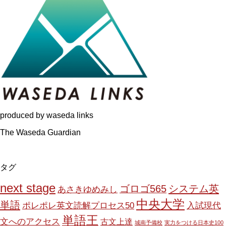
produced by waseda links
The Waseda Guardian
タグ
next stage
ゴロゴ565
システム英
あさきゆめみし
中央大学
単語
ポレポレ英文読解プロセス50
入試現代
単語王
文へのアクセス
古文上達
城南予備校
実力をつける日本史100