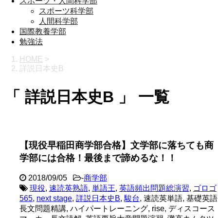
スポーツ・人間科学部
スポーツ科学部
人間科学部
国際教養学部
勉強法
HOME
>
詳説日本史B
「 詳説日本史B 」 一覧
【現役早稲田商学部合格】文学部に落ちても商
学部には合格！最後まで諦めるな！！
2018/09/05
-
商学部
現役
,
速読英熟語
,
単語王
,
英語頻出問題総演習
,
ゴロゴ
565
,
next stage
,
詳説日本史B
,
駿台
, 速読英単語, 基礎英語
長文問題精講, ハイパートレーニング, rise, ディスコース