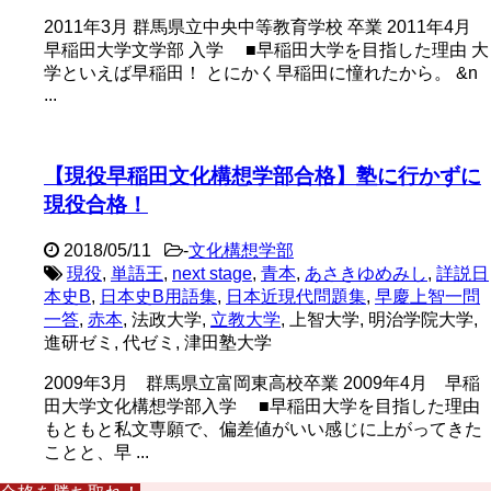
2011年3月 群馬県立中央中等教育学校 卒業 2011年4月
早稲田大学文学部 入学 ■早稲田大学を目指した理由 大
学といえば早稲田！ とにかく早稲田に憧れたから。 &n
...
【現役早稲田文化構想学部合格】塾に行かずに
現役合格！
2018/05/11
-
文化構想学部
現役
,
単語王
,
next stage
,
青本
,
あさきゆめみし
,
詳説日
本史B
,
日本史B用語集
,
日本近現代問題集
,
早慶上智一問
一答
,
赤本
, 法政大学,
立教大学
, 上智大学, 明治学院大学,
進研ゼミ, 代ゼミ, 津田塾大学
2009年3月 群馬県立富岡東高校卒業 2009年4月 早稲
田大学文化構想学部入学 ■早稲田大学を目指した理由
もともと私文専願で、偏差値がいい感じに上がってきた
ことと、早 ...