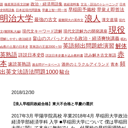
政治・経済用語集
題
徹底英語長文読解
政経資料集
文法・語法のトレーニング
日本
早稲田予備校
早覚え即答法
史B用語集
日本近現代問題集
早慶上智一問一答
明治大学
浪人
最強の古文
漢文道場
最難関大の英作文
現代
現役
現代文キーワード読解
現代文読解力の開発講座
文(難関私大編)
畠山のスパっとわかる政治・経済爽快講義
理解しやすい政治経済
眠れ
英語頻出問題総演習
解体
ぬ夜の土屋の日本史
英単語の王道2000＋50
赤
英熟語
詳説日本史B
読み解き古文単語
詳説日本史書き込み教科書
本
頻
速読英熟語
酒井のミラクルアイランド
青本
過去問データベース
出英文法語法問題1000
駿台
2018/12/30
【浪人早稲田政経合格】東大不合格と早慶の選択
2017年3月 甲陽学院高校 卒業2018年4月 早稲田大学政治
経済学部経済学科 入学 ■早稲田大学について 僕は早稲田
大学に関して本当に無知でした。付属校の早稲田摂陵が