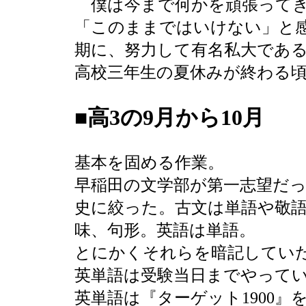
僕は今まで何かを頑張ってき
「このままではいけない」と
期に、努力して有名私大であ
高校三年生の夏休みが終わる
■
高3の9月から10月
基本を固める作業。
早稲田の文学部が第一志望だ
史に絞った。古文は単語や敬
味、句形。英語は単語。
とにかくそれらを暗記してい
英単語は受験当日までやって
英単語は『ターゲット1900』